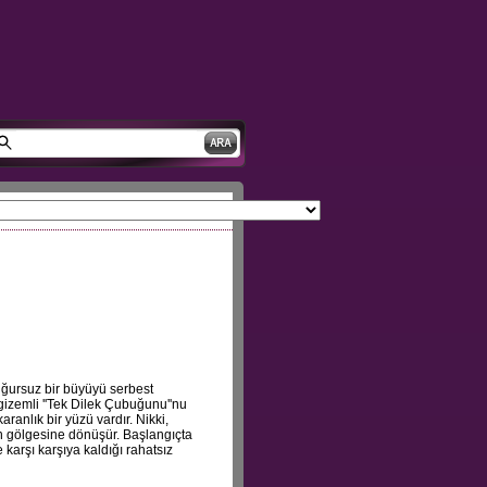
uğursuz bir büyüyü serbest
gizemli ''Tek Dilek Çubuğunu''nu
ranlık bir yüzü vardır. Nikki,
’ın gölgesine dönüşür. Başlangıçta
e karşı karşıya kaldığı rahatsız