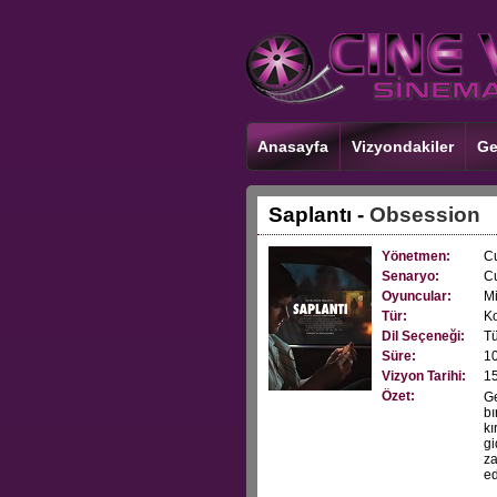
Anasayfa
Vizyondakiler
Ge
Saplantı -
Obsession
Yönetmen:
Cu
Senaryo:
Cu
Oyuncular:
Mi
Tür:
K
Dil Seçeneği:
Tü
Süre:
10
Vizyon Tarihi:
1
Özet:
Ge
bı
kı
gi
za
ed