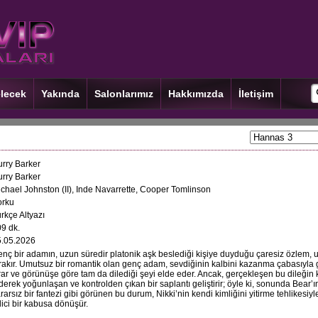
lecek
Yakında
Salonlarımız
Hakkımızda
İletişim
rry Barker
rry Barker
chael Johnston (II), Inde Navarrette, Cooper Tomlinson
orku
rkçe Altyazı
9 dk.
5.05.2026
nç bir adamın, uzun süredir platonik aşk beslediği kişiye duyduğu çaresiz özlem, 
rakır. Umutsuz bir romantik olan genç adam, sevdiğinin kalbini kazanma çabasıyla 
rar ve görünüşe göre tam da dilediği şeyi elde eder. Ancak, gerçekleşen bu dileğin ka
derek yoğunlaşan ve kontrolden çıkan bir saplantı geliştirir; öyle ki, sonunda Bear
rarsız bir fantezi gibi görünen bu durum, Nikki’nin kendi kimliğini yitirme tehlikesiyl
ici bir kabusa dönüşür.