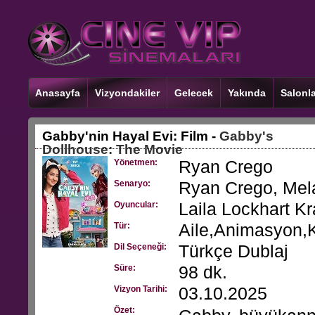
Anasayfa
Vizyondakiler
Gelecek
Yakında
Salonla
Gabby'nin Hayal Evi: Film -
Gabby's
Dollhouse: The Movie
Ryan Crego
Yönetmen:
Ryan Crego, Mel
Senaryo:
Laila Lockhart Kr
Oyuncular:
Aile,Animasyon,
Tür:
Türkçe Dublaj
Dil Seçeneği:
98 dk.
Süre:
03.10.2025
Vizyon Tarihi:
Özet: